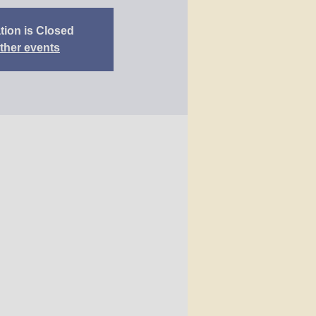
tion is Closed
ther events