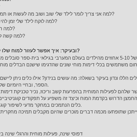
· 
· למה אני צריך לומר לילד שלי שוב ושוב מה לעשות או תמידית להזכיר לו מה לא לעשות?
· למה לוקח לילד שלי זמן להירדם או קשה לשים אותו לישון?
· למה הילד שלי דואג לעיתים קרובות?
· למה קשה לילד שלי להתמודד עם תסכול?
ובעיקר: איך אפשר לעזור למוח שלו להתמודד טוב יותר עם כל זה?
לפי הערכות אחרונות, ממוצע של 5-10 אחוזים מהילדים בעולם המערבי בגילאי בית-ספר
ום משתמשים בכלי דימות מוחי שונים שהדגימו שישנם הבדלים מוחיי
הללו ונדון בעיקר בשאלה: מה עושים בנידון? אילו כלים ניתן ליישם 
הספר, ובחיי היומיום של מבוגרים הסובלים מההפרעה.
שר שלהם לפעילות המוחית בהפרעות קשב וריכוז, נכיר טכניקת דימו
חמצן הדרוש בקדמת המוח וכיצד זה משפיע על תפקודים קוגניטיביים ו
כלים הנתמכים במחקר מדעי לשיפור קוגניטיבי והפחתת היפראקטיביות.
ענים.
· דפוסי שינה, פעילות מוחית והרגלי שינה 